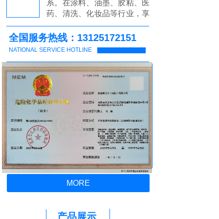
系。在涂料、油墨、胶粘、医
药、清洗、化妆品等行业，享
有较高地位。公司自成立起本
着“
诚信经营、互惠发展
”的原
全国服务热线：13125172151
则，在产品上严把质量关，塑
NATIONAL SERVICE HOTLINE
造良好的信誉，始终坚持“合
作双赢，有情有利”的经营原
则来开拓、培育发展市场，公
司信誉至上。
康迪斯化工有限公司
严格把
控安全生产管理，以及对仓
储、运输的有效控制
，通过国
家安全生产监督局评估，获颁
《危险化学品经营许可证》。
本公司
实力雄厚，重信用、守
合同、保证产品质量，期待与
各大业界同行合作共赢。
MORE
产品展示