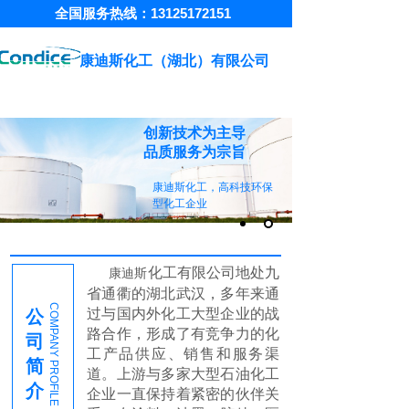
全国服务热线：
13125172151
康迪斯化工（湖北）有限公司
创新技术为主导
品质服务为宗旨
康迪斯化工，
高科技环保
型化工企业
化工有限公司
地处
九
康迪斯
省通衢的湖北武汉
，
多年来通
COMPANY PROFILE
过与国内外化工大型企业
的战
公
路合作，形成了有竞争力的化
司
工产品供应、销售和服务渠
简
道
。上游与
多家大型石油化工
介
企业一直保持着紧密的伙伴关