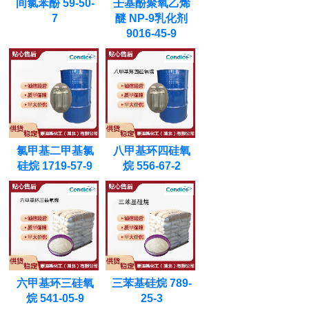
间氯苯酚 59-50-
壬基酚聚氧乙烯
7
醚 NP-9乳化剂
9016-45-9
氯甲基二甲基氯
八甲基环四硅氧
硅烷 1719-57-9
烷 556-67-2
六甲基环三硅氧
三苯基硅烷 789-
烷 541-05-9
25-3